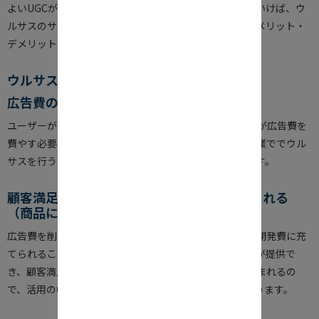
よいUGCが継続的に公開され、そのフォロアーが増えていけば、ウ
ルサスのサイクルは成立します。最後にウルサス活用のメリット・
デメリットについて、確認したいと思います。
ウルサスを行うメリット
広告費の削減
ユーザーが自身の手でUGCを拡散してくれるため、企業が広告費を
費やす必要がありません。多額の広告費を掛けていた企業ででウル
サスを行うことで、コストの大幅カットが見込めるのです。
顧客満足度の向上と、商品力の強化に繋げられる
（商品にコストを割くことが可能になる）
広告費を削減できれば、浮いたお金を商品・サービスの開発費に充
てられることが考えられます。より良い商品・サービスが提供で
き、顧客満足度も高くなれば、優れたUGCがどんどん生まれるの
で、活用の幅も広がり、多くの拡散が行われるようになります。