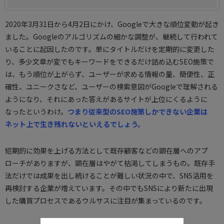
2020年3月31日から4月2日にかけ、Googleで大きな順位変動が起き
ました。Googleのアルゴリズムの細かな調整が、継続して行われて
いることに起因したのです。単にタイトルだけを定期的に変更した
り、多少文章が変でもキーワードをできるだけ詰め込むSEO施策で
は、もう順位が上がらず、ユーザーが求める情報の量、簡便性、正
確性、ユニークさなど、ユーザーの検索意図がGoogleで理解される
ようになり、それにあった答えがあるサイトが上位にくるように
なったというわけ。
つまり従来型のSEO施策しかできない企業は
ネット上で生き残れないといえるでしょう。
短期的に効果を上げる方法として既存顧客などの顕在層へのアプ
ローチがありますが、顕在層はやがて枯渇してしまうもの。既存手
法だけでは成果を出し続けることが難しい状況の中で、SNS活用を
再検討する企業が増えています。その中でもSNSにより新たに出現
した購買プロセスであるウルサスに注目が集まっているのです。