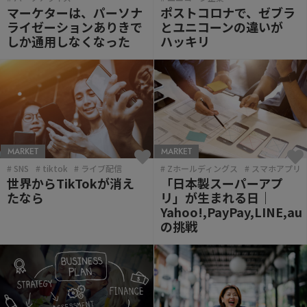
マーケターは、パーソナ
ポストコロナで、ゼブラ
ライゼーションありきで
とユニコーンの違いが
しか通用しなくなった
ハッキリ
MARKET
MARKET
SNS
tiktok
ライブ配信
Zホールディングス
スマホアプリ
世界からTikTokが消え
「日本製スーパーアプ
たなら
リ」が生まれる日｜
Yahoo!,PayPay,LINE,au
の挑戦