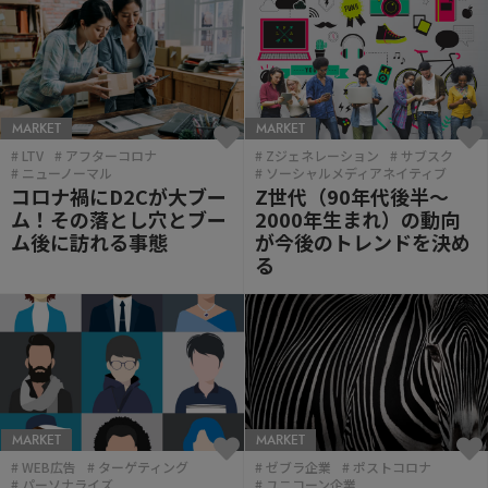
MARKET
MARKET
LTV
アフターコロナ
Zジェネレーション
サブスク
ニューノーマル
ソーシャルメディアネイティブ
コロナ禍にD2Cが大ブー
Z世代（90年代後半～
ム！その落とし穴とブー
2000年生まれ）の動向
ム後に訪れる事態
が今後のトレンドを決め
る
MARKET
MARKET
WEB広告
ターゲティング
ゼブラ企業
ポストコロナ
パーソナライズ
ユニコーン企業