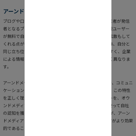
アーンドメディア (Earned Media)
ブログや口コミサイト、掲示板、SNSなど、顧客など第三者が発信
者となるブログや口コミサイト、掲示板、SNSなど。一般ユーザー
が無料で自社の商品やサービスをクチコミしてくれて、拡散もして
くれる点が特徴です。また読み手側のユーザーにとっては、自分と
同じ立ち位置の人による発信のため、評判や信頼を得やすく、企業
による情報統制ができない点が、ほかのメディアと大きく異なりま
す。
アーンドメディアに含まれるSNSは、一般ユーザーの間で、コミュニ
ケーションツールとしての意味合いが大変強いのですが、この特性
を正しく理解していない企業では、自社のSNSアカウントを、オウ
ンドメディアのように使ってしまいがち。それもSNSを使って自社
の認知を獲得していく手段といえないことはありませんが、アーン
ドメディアとしての観点で、SNSマーケティングを行う方がより効果
的であることは間違いありません。