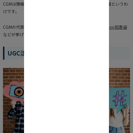
CGMは情報のやり取りが行われる場所で、UGCはその情報というわ
けです。
CGMの代表的な成功例は、
クックパッド
、
食べログ
、
Yahoo知恵袋
などが挙げられます。
UGC活用のメリット