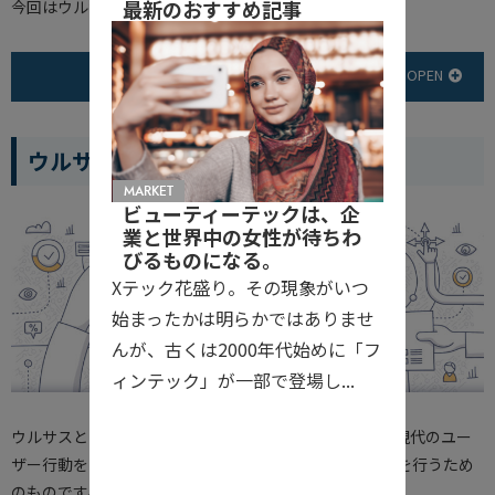
最新のおすすめ記事
今回はウルサスについて、確認していきたいと思います。
目次
ウルサス(ULSSAS)とは
MARKET
ビューティーテックは、企
業と世界中の女性が待ちわ
びるものになる。
Xテック花盛り。その現象がいつ
始まったかは明らかではありませ
んが、古くは2000年代始めに「フ
ィンテック」が一部で登場し...
ウルサスとはSNS時代の行動購買プロセスのことです。現代のユー
ザー行動を活かし、費用対効果の優れたマーケティングを行うため
のものです。