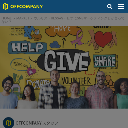
HOME
>
MARKET
>
ウルサス（ULSSAS）せずにSNSマーケティングとか言って
ない？
OFFCOMPANY スタッフ