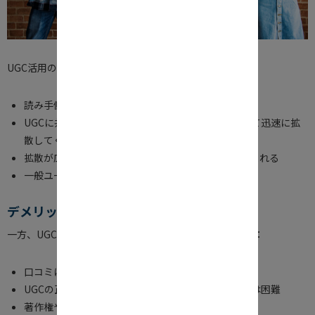
UGC活用のメリットは、次の点が挙げられます：
読み手側のユーザーが、親近感を持ちやすい
UGCに共感したユーザーが、商品やサービスについて迅速に拡
散してくれる
拡散が広がれば広がるほど、UGCにリアリティが生まれる
一般ユーザーからの、客観的な評価が得られやすい
デメリットをメリットに変えるポイント
一方、UGCを活用する上での、デメリットも否めません：
口コミにはネガティブなコンテンツも含まれる
UGCの正確性や質を、企業がコントロールすることは困難
著作権や肖像権などの権利侵害が起こることも