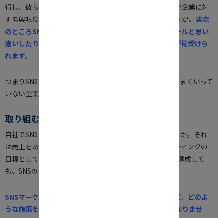
得し、彼らのリアクションにより情報が拡散され、それが企業に対
する興味度アップにつなげることが大命題のはずなのですが、
実際
のところSNSアカウントを使って情報発信ができたらゴールと思い
違いしたり、フォロワー数の増減ばかり気にするケースが見受けら
れます。
つまりSNSマーケティングに取り組んでいるのだけど、うまくいって
いない企業が多いのです。
取り組む目的に立ち返ること
自社でSNSマーケティングに取り組む目的はなんでしょうか。それ
は売上をあげることに他なりません。つまりSNSマーケティングの
目標として掲げたフォロワー数や、
リツイート(RT)
数を達成して
も、SNSのゴールといえないのです。
SNSマーケティングでは、売上に繋げるための戦略を立て、どのよ
うな施策を実行すればよいのかを絶えず意識しなければなりませ