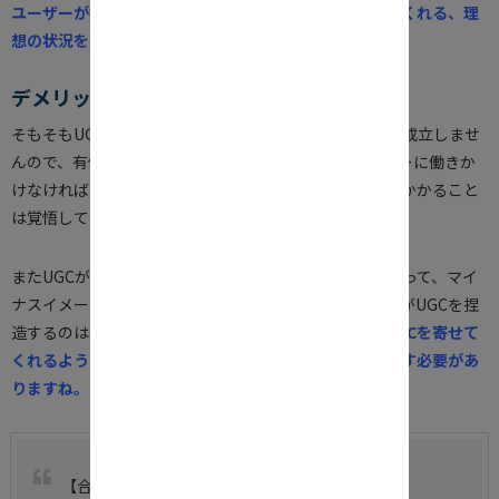
ユーザーが好意的に商品・サービスを手にして拡散してくれる、理
想の状況を生み出すことができるのです。
デメリット
そもそもUGCがない場合や少ない場合には、ウルサスは成立しませ
んので、有償のキャンペーンを講じるなどして、ユーザーに働きか
けなければいけません。それには相応の労力とコストがかかること
は覚悟してください。
またUGCが評価が低い口コミである場合には、企業にとって、マイ
ナスイメージしかもたらしません。だからといって企業がUGCを捏
造するのは絶対にダメです。
ユーザーが継続してよいUGCを寄せて
くれるよう、継続した品質向上、顧客満足度向上を目指す必要があ
りますね。
【合わせて読む】