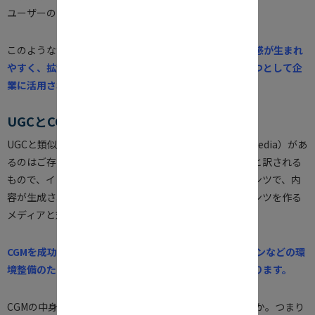
ユーザーの口コミの方がより信頼できるから。
このような背景のなか、
一般ユーザーによるUGCには共感が生まれ
やすく、拡散しやすいため、有効なプロモーションの一つとして企
業に活用されるようになりました。
UGCとCGMの違い
UGCと類似する用語に、CGM（Consumer Generated Media）があ
るのはご存知でしょうか。こちらは消費者生成メディアと訳される
もので、インターネット上にユーザーが投稿したコンテンツで、内
容が生成されるメディアのこと。プロの制作者がコンテンツを作る
メディアと対比して使われます。
CGMを成功させるには、Webサイトの構築やガイドラインなどの環
境整備のために労力を費やすことが、企業には必要となります。
CGMの中身がUGCであるといえばわかリやすいでしょうか。つまり