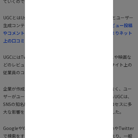
ていくのです。
UGCとはUser Generated Contentsの略称で、直訳するとユーザー
生成コンテンツ。
例えば、ユーザーが利用したときのレビュー投稿
やコメント、あるいはシェア記事のこともあります。つまりネット
上の口コミのことです。
UGCにはTwitterやInstagram上の口コミに加え、グルメや映画な
どのレビューサイトに載っている書き込みや、転職支援サイト上の
従業員のコメントも含まれています。
企業が作成したオウンドメディアやペイドメディアではなく、ユー
ザーがユーザーに向けて発信するアーンドメディアであるUGCは、
SNSの知名度が上がるとともに、一般ユーザーの購買プロセスに多
大な影響を与えるコンテンツとみなされるようになりました。
GoogleやYahoo!で検索する前に、多くの人がInstagramやTwitter
で検索をするそのわけは、企業が作成した文章やコピーより、一般