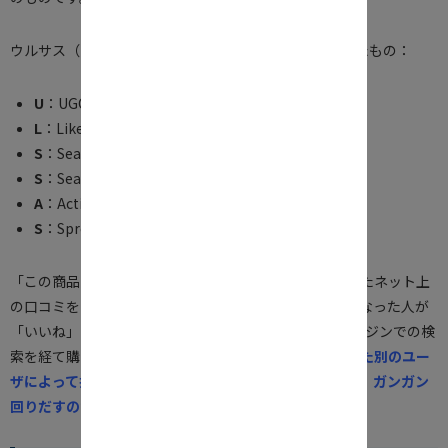
ウルサス（ULSSAS）とは、以下の単語の頭文字を並べたもの：
U
：UGC（ネット上の口コミ)
L
：Like（それを見たユーザーがいいね）
S
：Search1（TwitterやInstagramなどで検索）
S
：Search2（GoogleやYahooで検索）
A
：Action（購買）
S
：Spread (購買や利用した事実を拡散)
「この商品は使える」「このサービスはおトク」といったネット上
の口コミを見て、フォロワーや、商品やサービスに気になった人が
「いいね」をしてSNSを検索し、Googleなどの検索エンジンでの検
索を経て購買。
購買後の感想などを口コミし、それがまた別のユー
ザによって拡散されるというユーザー配信のサイクルが、ガンガン
回りだすのがウルサスです。