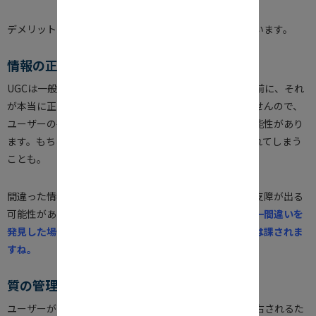
デメリットを回避するポイントを次であげてみたいと思います。
情報の正確性
UGCは一般ユーザーが作成するコンテンツ。発信される前に、それ
が本当に正しい情報かどうか、誰もチェックをしていませんので、
ユーザーの勘違いで間違った情報が拡散されてしまう可能性があり
ます。もちろん悪意でフェイクニュース的な口コミが流れてしまう
ことも。
間違った情報がウェブ上に掲載されたままでは、業務に支障が出る
可能性がありますので、
UGCはこまめにチェックし、万一間違いを
発見した場合の対応ルールを、定めておく必要が企業には課されま
すね。
質の管理
ユーザーが作成するUGCは、作成者のセンスや能力に左右されるた