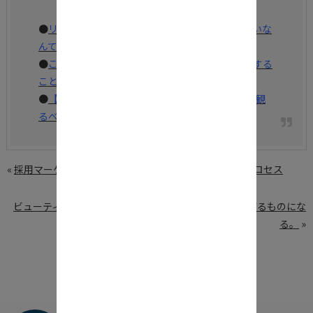
●
リベラルアーツがテクノロジー業界には必要ないな
んてトンデモない。
●
これから益々「ナノインフルエンサー」が躍進する
ことになる。
●
【広告はクールじゃない】WEB業界なら絶対に観
るべき、映画4選
«
採用マーケティングを理解し、成功するための6つのプロセス
ビューティーテックは、企業と世界中の女性が待ちわびるものにな
る。
»
後で見る