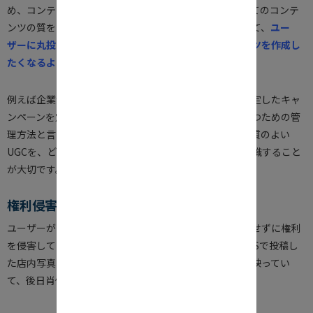
め、コンテンツのレベルが様々になることが多い。すべてのコンテ
ンツの質をある程度の水準にするためには、作成に際して、
ユー
ザーに丸投げするのではなく、ユーザーが自らコンテンツを作成し
たくなるような工夫をすることが企業には必要です。
例えば企業からユーザーへ、
ハッシュタグ
やテーマを指定したキャ
ンペーンを定期的に開催するのも、UGCの質の水準を保つための管
理方法と言えます。ユーザーが新規ユーザーの役に立つ質のよい
UGCを、どうすれば作成してくれるかを、企業は常に意識すること
が大切です。
権利侵害の可能性回避
ユーザーが作成するコンテンツでは、作成者本人が意図せずに権利
を侵害している可能性があります。例えばユーザーがSNSで投稿し
た店内写真を企業側で拡散したら、写真の中に別の人が映ってい
て、後日肖像権侵害のクレームが発生する場合などです。