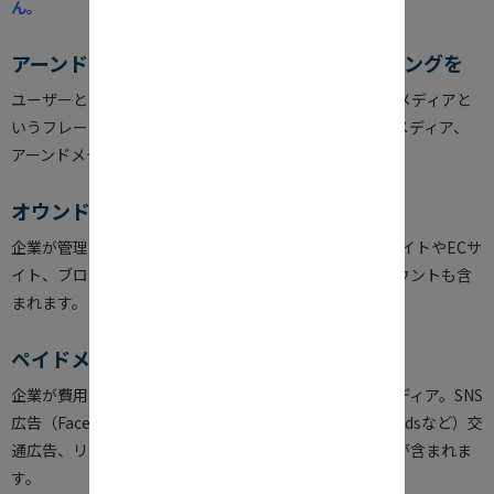
ん。
アーンドメディアの観点でのSNSマーケティングを
ユーザーとのコミュニケーション手段として、トリプルメディアと
いうフレームワークがあり、オウンドメディア、ペイドメディア、
アーンドメディアという３つに分類することができます。
オウンドメディア (Owned Media)
企業が管理する自社メディア。自社/ブランドのウェブサイトやECサ
イト、ブログ、パンフレットが該当し、企業のSNSアカウントも含
まれます。
ペイドメディア（Paid media)
企業が費用を支払って、獲得した枠に広告掲載を行うメディア。SNS
広告（Facebook広告など）、検索広告（Google AdWordsなど）交
通広告、リスティング広告、ディスプレイ・バナー広告が含まれま
す。