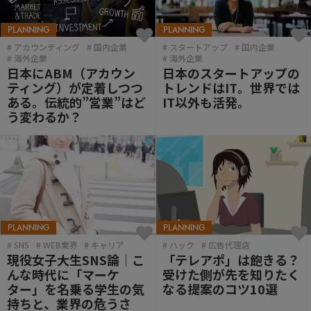
PLANNING
PLANNING
アカウンティング
国内企業
スタートアップ
国内企業
海外企業
海外企業
日本にABM（アカウン
日本のスタートアップの
ティング）が定着しつつ
トレンドはIT。世界では
ある。伝統的”営業”はど
IT以外も活発。
う変わるか？
PLANNING
PLANNING
SNS
WEB業界
キャリア
ハック
広告代理店
現役女子大生SNS論｜こ
「テレアポ」は飽きる？
んな時代に「マーケ
受けた側が先を知りたく
ター」を名乗る学生の気
なる提案のコツ10選
持ちと、業界の危うさ