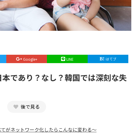
はてブ
Google+
LINE
日本であり？なし？韓国では深刻な失
後で見る
べてがネットワーク化したらこんなに変わる〜