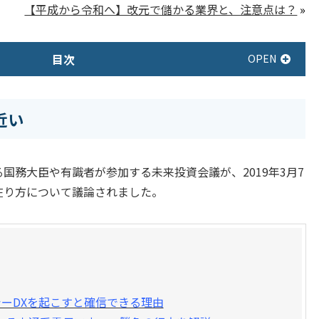
【平成から令和へ】改元で儲かる業界と、注意点は？
»
目次
近い
国務大臣や有識者が参加する未来投資会議が、2019年3月7
在り方について議論されました。
ーDXを起こすと確信できる理由