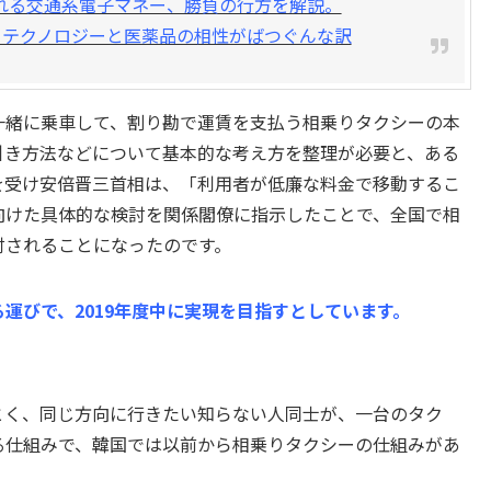
れる交通系電子マネー、勝負の行方を解説。
｜テクノロジーと医薬品の相性がばつぐんな訳
一緒に乗車して、割り勘で運賃を支払う相乗りタクシーの本
引き方法などについて基本的な考え方を整理が必要と、ある
を受け安倍晋三首相は、「利用者が低廉な料金で移動するこ
向けた具体的な検討を関係閣僚に指示したことで、全国で相
討されることになったのです。
運びで、2019年度中に実現を目指すとしています。
とく、同じ方向に行きたい知らない人同士が、一台のタク
る仕組みで、韓国では以前から相乗りタクシーの仕組みがあ