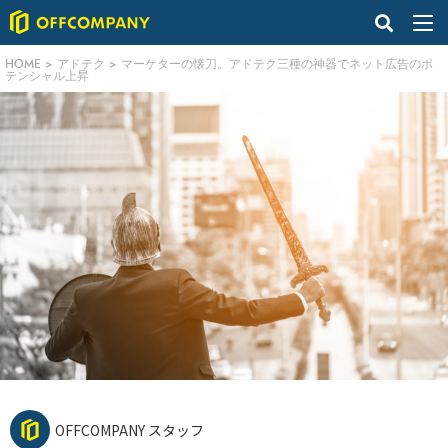
HOME
>
アドテク
>
マーケターの懐刀。アドテク三種の神器でネット広告のポ
テンシャル上昇
OFFCOMPANY スタッフ