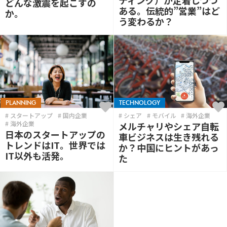
ティング）が定着しつつ
どんな激震を起こすの
ある。伝統的”営業”はど
か。
う変わるか？
PLANNING
TECHNOLOGY
スタートアップ
国内企業
シェア
モバイル
海外企業
海外企業
メルチャリやシェア自転
日本のスタートアップの
車ビジネスは生き残れる
トレンドはIT。世界では
か？中国にヒントがあっ
IT以外も活発。
た