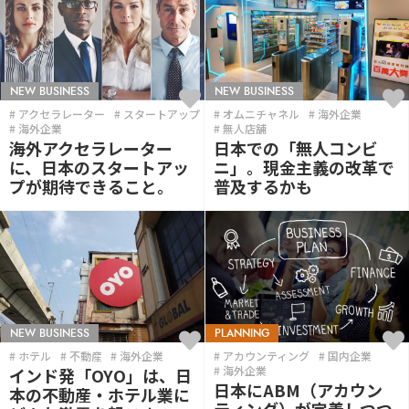
NEW BUSINESS
NEW BUSINESS
アクセラレーター
スタートアップ
オムニチャネル
海外企業
海外企業
無人店舗
海外アクセラレーター
日本での「無人コンビ
に、日本のスタートアッ
ニ」。現金主義の改革で
プが期待できること。
普及するかも
NEW BUSINESS
PLANNING
ホテル
不動産
海外企業
アカウンティング
国内企業
海外企業
インド発「OYO」は、日
日本にABM（アカウン
本の不動産・ホテル業に