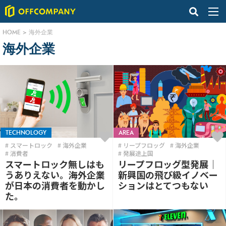
HOME
>
海外企業
海外企業
TECHNOLOGY
AREA
スマートロック
海外企業
リープフロッグ
海外企業
消費者
発展途上国
スマートロック無しはも
リープフロッグ型発展｜
うありえない。海外企業
新興国の飛び級イノベー
が日本の消費者を動かし
ションはとてつもない
た。