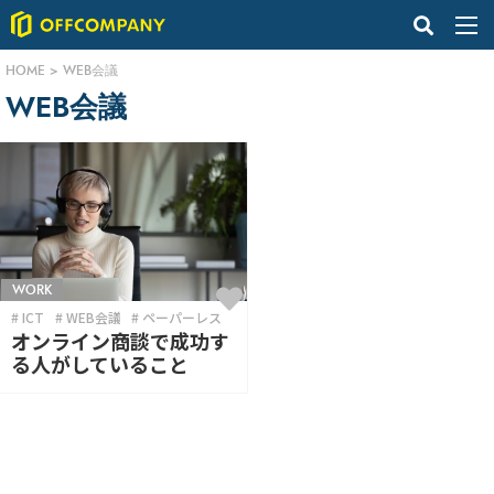
HOME
>
WEB会議
WEB会議
WORK
ICT
WEB会議
ペーパーレス
オンライン商談で成功す
る人がしていること