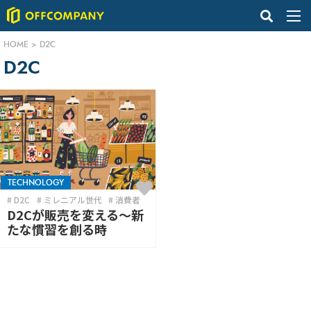
HOME
>
D2C
D2C
TECHNOLOGY
D2C
ミレニアル世代
消費者
D2Cが販売を変える〜新
たな慣習を創る時