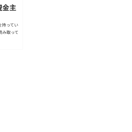
現金主
を持ってい
読み取って