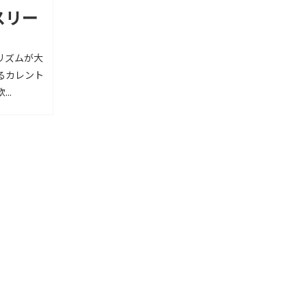
スリー
リズムが大
るカレント
..