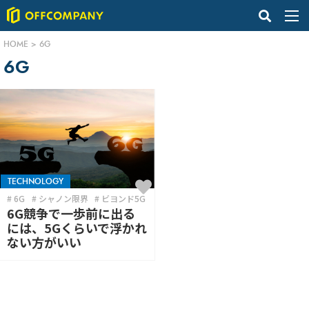
HOME
>
6G
6G
TECHNOLOGY
6G
シャノン限界
ビヨンド5G
6G競争で一歩前に出る
には、5Gくらいで浮かれ
ない方がいい