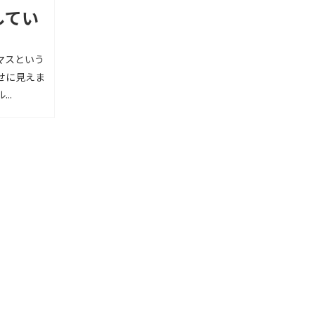
してい
マスという
せに見えま
..